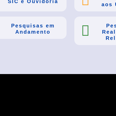
SIC e Ouvidoria
aos 
Pesquisas em
Pe
Andamento
Real
Rel