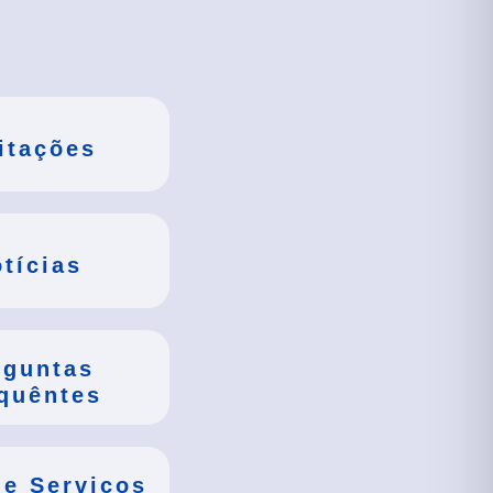
itações
tícias
rguntas
quêntes
de Serviços