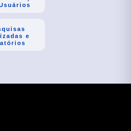
Usuários
squisas
izadas e
atórios