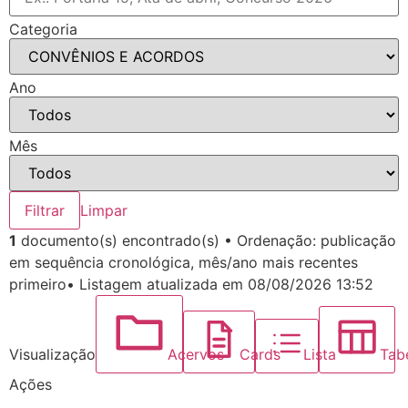
Categoria
Ano
Mês
Filtrar
Limpar
1
documento(s) encontrado(s)
•
Ordenação: publicação
em sequência cronológica, mês/ano mais recentes
primeiro
•
Listagem atualizada em 08/08/2026 13:52
Visualização
Acervos
Cards
Lista
Tab
Ações