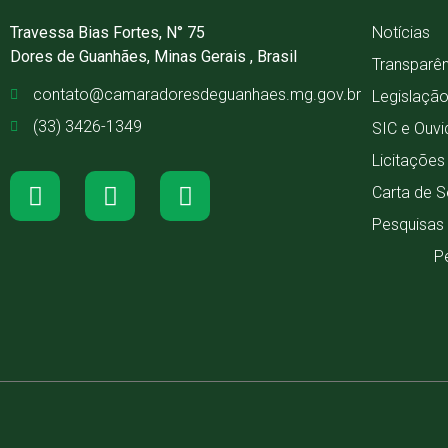
Travessa Bias Fortes, N° 75
Notícias
Dores de Guanhães, Minas Gerais , Brasil
Transparê
contato@camaradoresdeguanhaes.mg.gov.br
Legislaçã
(33) 3426-1349
SIC e Ouvi
Licitaçõe
Carta de S
Pesquisas
P