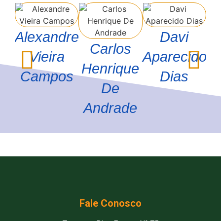
Alexandre
Davi
G
Carlos
Vieira
Aparecido
Henrique
Campos
Dias
De
Andrade
Fale Conosco